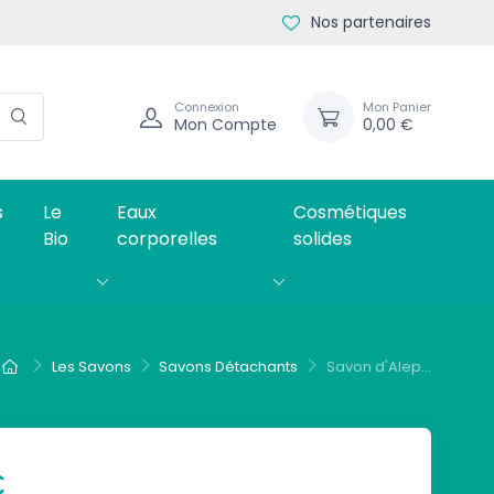
Nos partenaires
Connexion
Mon Panier
Mon Compte
0,00 €
s
Le
Eaux
Cosmétiques
Bio
corporelles
solides
Les Savons
Savons Détachants
Savon d'Alep...
€