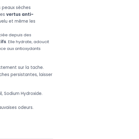
s peaux sèches
Ses
vertus anti-
evelu et même les
ciée depuis des
ifs
. Elle hydrate, adoucit
ce aux antioxydants
ectement sur la tache.
ches persistantes, laisser
oil, Sodium Hydroxide.
auvaises odeurs.
Tadé