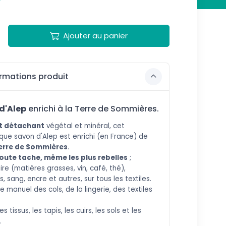
Ajouter au panier
rmations produit
d'Alep
enrichi à la Terre de Sommières.
t détachant
végétal et minéral, cet
que savon d'Alep est enrichi (en France) de
erre de Sommières
.
toute tache, même les plus rebelles
;
re (matières grasses, vin, café, thé),
 sang, encre et autres, sur tous les textiles.
e manuel des cols, de la lingerie, des textiles
.
les tissus, les tapis, les cuirs, les sols et les
.