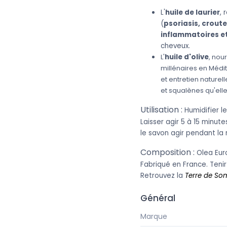
L'
huile de laurier
,
(
psoriasis, croute
inflammatoires e
cheveux.
L'
huile d'olive
, nou
millénaires en Médit
et entretien naturel
et squalènes qu'elle
Utilisation :
Humidifier l
Laisser agir 5 à 15 minute
le savon agir pendant la
Composition :
Olea Euro
Fabriqué en France. Teni
Retrouvez la
Terre de So
Général
Marque