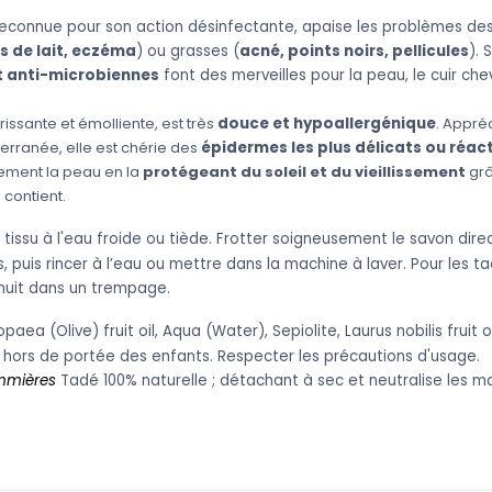
 reconnue pour son action désinfectante, apaise les problèmes de
s de lait, eczéma
) ou grasses (
acné, points noirs, pellicules
). 
t anti-microbiennes
font des merveilles pour la peau, le cuir ch
rrissante et émolliente, est très
douce et hypoallergénique
. Appré
erranée, elle est chérie des
épidermes les plus délicats ou réact
lement la peau en la
protégeant du soleil et du vieillissement
grâ
 contient.
e tissu à l'eau froide ou tiède. Frotter soigneusement le savon dir
s, puis rincer à l’eau ou mettre dans la machine à laver. Pour les ta
 nuit dans un trempage.
paea (Olive) fruit oil, Aqua (Water), Sepiolite, Laurus nobilis fruit 
r hors de portée des enfants. Respecter les précautions d'usage.
mmières
Tadé 100% naturelle ; détachant à sec et neutralise les m