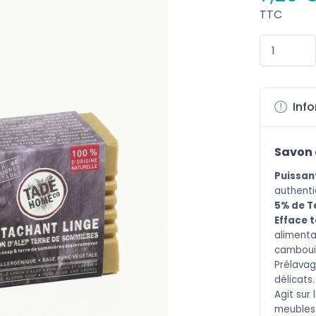
TTC
Info
Savon 
Puissa
n
authenti
5% de T
Efface 
alimentai
cambouis,
Prélavag
délicats
Agit
sur 
meubles