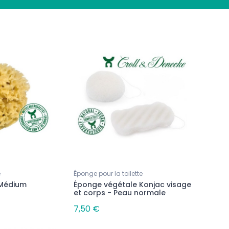
Nouveau
Nouveau
Bougies Parfumées
Bougies Parfumées
e
Éponge pour la toilette
Bougie parfumée - Douce
Bougie parfumée - Frui
 Médium
Éponge végétale Konjac visage
Pistache
Passion
et corps - Peau normale
11,90 €
11,90 €
7,50 €