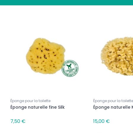
au
Nouveau
Parfumées
Bougies Parfumées
Éponge pour la toilette
Éponge pour la toilett
parfumée - Bouquet de
Bougie parfumée - Fleur de
Éponge naturelle fine Silk
Éponge naturelle
Lotus
11,90 €
7,50 €
15,00 €