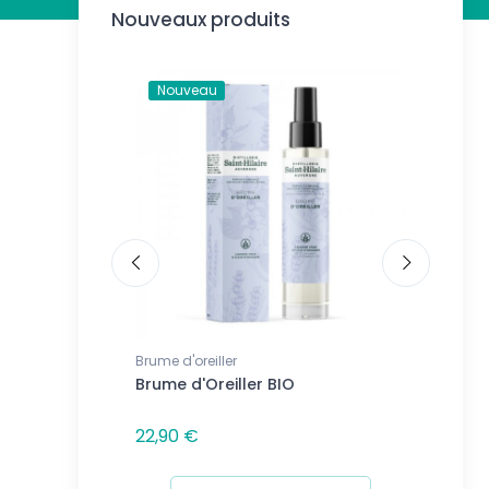
Nouveaux produits
Nouveau
Nouve
Brume d'oreiller
Bougies 
echargeable
Brume d'Oreiller BIO
Bougie 
oral
Jasmin
22,90 €
11,90 €