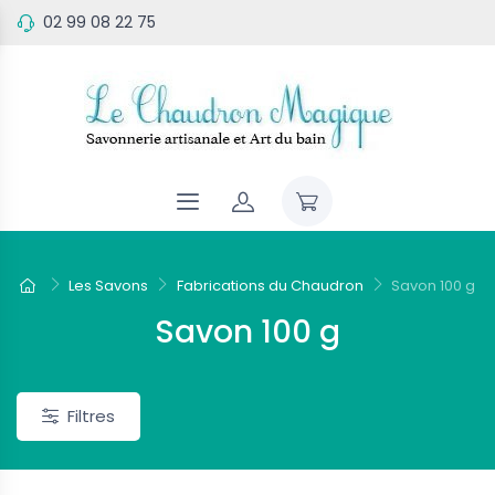
02 99 08 22 75
eau
Nouveau
Les Savons
Fabrications du Chaudron
Savon 100 g
Savon 100 g
Filtres
 Parfumées
Bougies Parfumées