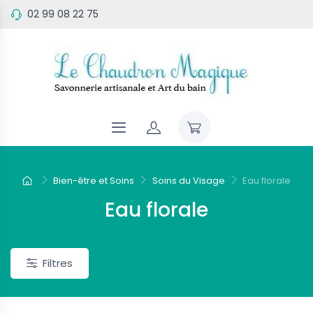
02 99 08 22 75
eau
Nouveau
Bien-être et Soins
Soins du Visage
Eau florale
Eau florale
Filtres
 Parfumées
Bougies Parfumées