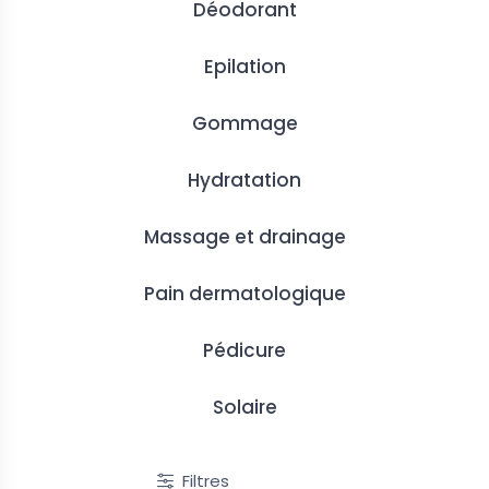
Déodorant
Epilation
Gommage
eau
Nouveau
Hydratation
Massage et drainage
Pain dermatologique
Pédicure
 Parfumées
Bougies Parfumées
Solaire
 parfumée - Bouquet de
Bougie parfumée - Fleur de Lotus
11,90 €
1 / 11
Filtres