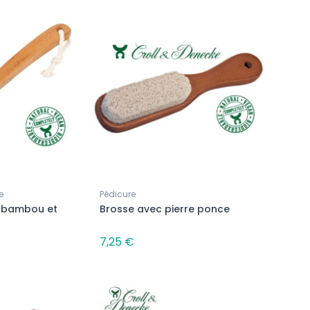
Promo !
-25%
e
Pédicure
n bambou et
Brosse avec pierre ponce
7,25 €
Savons surgras
Savon surgras parfumé Fleur de
Citron