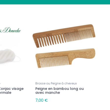
Nouveau
Nouveau
Bougies Parfumées
Bougies Parfumées
e
Brosse ou Peigne à cheveux
Bougie parfumée - Douce
Bougie parfumée - Frui
Konjac visage
Peigne en bambou long ou
Pistache
Passion
ormale
avec manche
11,90 €
11,90 €
7,00 €