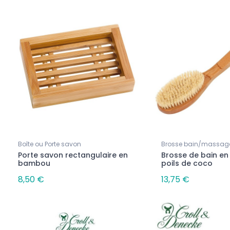
!
Promo !
-20%
Boîte ou Porte savon
Brosse bain/massag
Porte savon rectangulaire en
Brosse de bain e
bambou
poils de coco
8,50 €
13,75 €
urgras
Linge/sortie de bain
urgras parfumé Fleur de
Foutas "HAMMAM"- coton
biologique