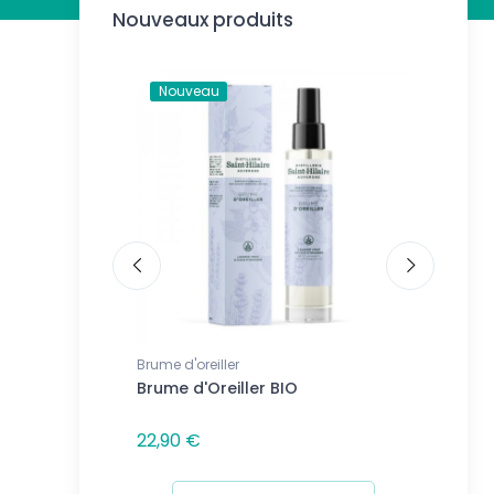
Nouveaux produits
Nouveau
Nouve
Brume d'oreiller
Bougies 
echargeable
Brume d'Oreiller BIO
Bougie 
oral
Jasmin
22,90 €
11,90 €