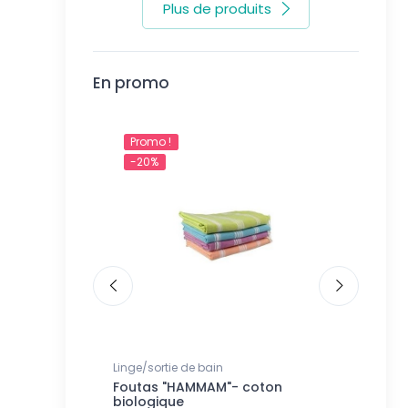
Plus de produits
En promo
Promo !
Promo 
-20%
-25%
Linge/sortie de bain
Savons s
fumé Fleur de
Foutas "HAMMAM"- coton
Savon s
biologique
Citron