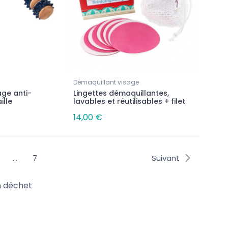
Démaquillant visage
ge anti-
Lingettes démaquillantes,
ille
lavables et réutilisables + filet
14,00 €
…
7
Suivant
n déchet