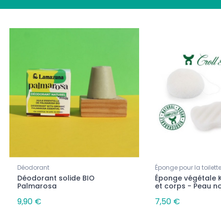
au
Nouveau
Parfumées
Bougies Parfumées
Déodorant
Éponge pour la toilett
parfumée - Bouquet de
Bougie parfumée - Fleur de
Déodorant solide BIO
Éponge végétale 
Lotus
Palmarosa
et corps - Peau n
11,90 €
9,90 €
7,50 €