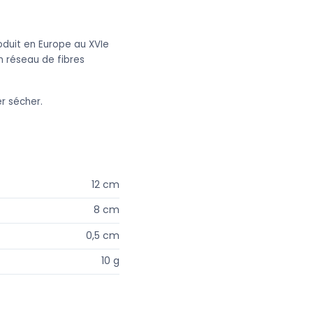
roduit en Europe au XVIe
n réseau de fibres
er sécher.
12 cm
8 cm
0,5 cm
10 g