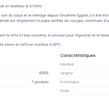
ir et réutilisez le à l'infini.
le soin du corps et le ménage depuis l'ancienne Egypte, il a été int
étale est simplement la pulpe séchée de courges, constituée d'u
ent le luffa à l’eau courante, le secouer pour l’égoutter et le laiss
te savon en luffa en machine à 30°C.
Caractéristiques
Croll & Denecke
Hauteur
60105
Largeur
7 produits
Profondeur
Poids