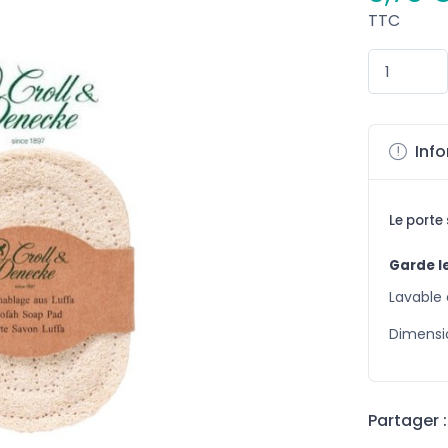
TTC
Info
Le porte
Garde le
Lavable
Dimensio
Partager :