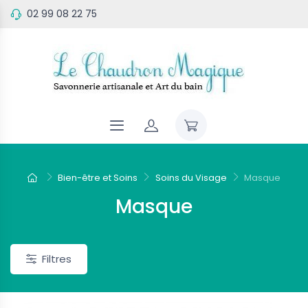
02 99 08 22 75
eau
Nouveau
Bien-être et Soins
Soins du Visage
Masque
Masque
Filtres
 Parfumées
Bougies Parfumées