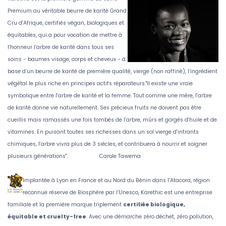
Premium au véritable beurre de karité Grand
Cru d'Afrique, certifiés végan, biologiques et
équitables, qui a pour vocation de mettre à
l’honneur l’arbre de karité dans tous ses
soins - baumes visage, corps et cheveux - à
base d’un beurre de karité de première qualité, vierge (non raffiné), l’ingrédient
végétal le plus riche en principes actifs réparateurs.
"Il existe une vraie
symbolique entre l'arbre de karité et la femme. Tout comme une mère, l'arbre
de karité donne vie naturellement. Ses précieux fruits ne doivent pas être
cueillis mais ramassés une fois tombés de l'arbre, mûrs et gorgés d'huile et de
vitamines. En puisant toutes ses richesses dans un sol vierge d'intrants
chimiques, l'arbre vivra plus de 3 siècles, et contribuera à nourrir et soigner
plusieurs générations".
Carole Tawema
Implantée à Lyon en France et au Nord du Bénin dans l’Atacora, région
reconnue réserve de Biosphère par l’Unesco, Karethic est une entreprise
familiale et la première marque triplement
certifiée biologique,
équitable et cruelty-free
. Avec une démarche zéro déchet, zéro pollution,