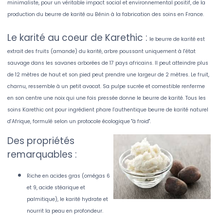
minimaliste, pour un véritable impact social et environnemental positif, de la
production du beurre de karité au Bénin à la fabrication des soins en France.
Le karité au coeur de Karethic :
le beurre de karité est
extrait des fruits (amande) du karité, arbre poussant uniquement à l'état
sauvage dans les savanes arborées de 17 pays africains. Il peut atteindre plus
de 12 mètres de haut et son pied peut prendre une largeur de 2 mètres. Le fruit,
charnu, ressemble à un petit avocat. Sa pulpe sucrée et comestible renferme
en son centre une noix qui une fois pressée donne le beurre de karité. Tous les
soins Karethic ont pour ingrédient phare l'authentique beurre de karité naturel
d'Afrique, formulé selon un protocole écologique "à froid".
Des propriétés
remarquables :
Riche en acides gras (omégas 6
et 9, acide stéarique et
palmitique), le karité hydrate et
nourrit la peau en profondeur.