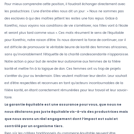
Pour mieux comprendre cette position, il faudrait échanger directement avec
les productrices. L’une d’entre elles nous dit un jour : « Nous ne sommes pas
des esclaves à qui des maîtres jettent les restes une fois repus. Grâce à
Karethic, nous voyons nos conditions de vie s’améliorer, nos filles vont à l’école
et seront plus tard comme vous ». Ces mots résument le sens de l’équitable
pour Karethic, notre raison d’être. Ils nous donnent la force de continuer, car il
est difficile de promouvoir le véritable beurre de karité des femmes africaines,
sans qu’invariablement l’étiquette de la charité condescendante n’apparaisse.
Notre action a pour but de rendre leur autonomie aux femmes de la filière
karité et mettre fin à la logique de don. Ces femmes ont vu trop de projets
s’arrêter du jour ou lendemain. Elles veulent maîtriser leur destin. Leur souhait
est d’être respectées et reconnues en tant qu’acteurs incontournables de la
filière karité, en étant correctement rémunérées pour leur travail et leur savoir-
faire.
La garantie équitable est une assurance pour vous, que nous ne
nous déclarons pas juste équitable vis-à-vis des productrices mais
que nous avons un réel engagement dont l’impact est suivi et
contrôlé par un organisme tiers.
Bien sûr les critères traditionnels du commerce équitable peuvent être