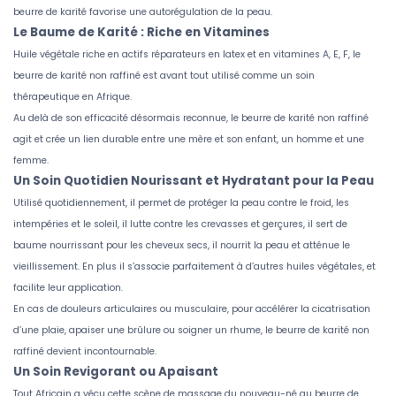
beurre de karité favorise une autorégulation de la peau.
Le Baume de Karité : Riche en Vitamines
Huile végétale riche en actifs réparateurs en latex et en vitamines A, E, F, le
beurre de karité non raffiné est avant tout utilisé comme un soin
thérapeutique en Afrique.
Au delà de son efficacité désormais reconnue, le beurre de karité non raffiné
agit et crée un lien durable entre une mère et son enfant, un homme et une
femme.
Un Soin Quotidien Nourissant et Hydratant pour la Peau
Utilisé quotidiennement, il permet de protéger la peau contre le froid, les
intempéries et le soleil, il lutte contre les crevasses et gerçures, il sert de
baume nourrissant pour les cheveux secs, il nourrit la peau et atténue le
vieillissement. En plus il s’associe parfaitement à d’autres huiles végétales, et
facilite leur application.
En cas de douleurs articulaires ou musculaire, pour accélérer la cicatrisation
d’une plaie, apaiser une brûlure ou soigner un rhume, le beurre de karité non
raffiné devient incontournable.
Un Soin Revigorant ou Apaisant
Tout Africain a vécu cette scène de massage du nouveau-né au beurre de