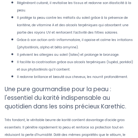
Régénérant cutané, il revitalise les tissus et redonne son élasticité à la
peau.
Il protège la peau contre les méfaits du soleil grâce à la présence de
karitène, de vitamine A et des alcools terpéniques qui absorbent une
partie des rayons UV et renforcent l'activité des filtres solaires.
Grâce à son action anti-inflammatoire, il apaise et calme les irritations
(phytostérols, alpha et béta amyrine).
Il prévient les allergies au soleil (latex) et prolonge le bronzage.
Il facilite la cicatrisation grâce aux alcools terpéniques (lupéol, parkéol)
et aux phytostérols qu'il contient.
Il redonne brillance et beauté aux cheveux, les nourrit profondément.
Une pure gourmandise pour la peau :
l'essentiel du karité indispensable au
quotidien dans les soins précieux Karethic.
Très fondant, le véritable beurre de karité contient davantage d'acide gras
essentiels. Il pénètre rapidement la peau et renforce sa protection tout en
réduisant la perte d'humidité. Doté des mêmes propriétés que le sébum, le