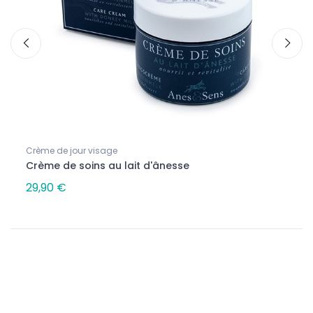
Crème de jour visage
Savon
Crème de soins au lait d'ânesse
Savon
29,90 €
6,30
Suivez-nous