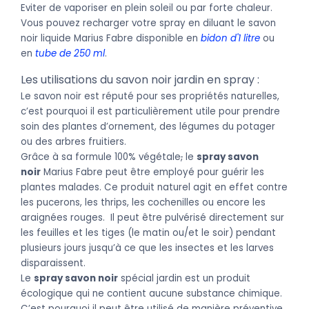
Eviter de vaporiser en plein soleil ou par forte chaleur.
Vous
pouvez recharger votre spray en diluant le savon
noir liquide Marius Fabre disponible en
bidon d'1 litre
ou
en
tube de 250 ml
.
Les utilisations du savon noir jardin en spray :
Le savon noir est réputé pour ses propriétés naturelles,
c’est pourquoi il est particulièrement utile pour prendre
soin des plantes d’ornement, des légumes du potager
ou des arbres fruitiers.
Grâce à sa formule 100% végétale
,
le
spray savon
noir
Marius Fabre peut être employé pour guérir les
plantes malades. Ce produit naturel agit en effet contre
les pucerons, les thrips, les cochenilles ou encore les
araignées rouges. Il peut être pulvérisé directement sur
les feuilles et les tiges (le matin ou/et le soir) pendant
plusieurs jours jusqu’à ce que les insectes et les larves
disparaissent.
Le
spray savon noir
spécial jardin est un produit
écologique qui ne contient aucune substance chimique.
C’est pourquoi il peut être utilisé de manière préventive