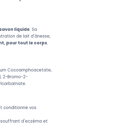
savon liquide
. Sa
ration de lait d'ânesse,
nt, pour tout le corps
.
odium Cocoamphoacetate,
l, 2-Bromo-2-
tylcarbamate.
t conditionne vos
 souffrant d'eczéma et