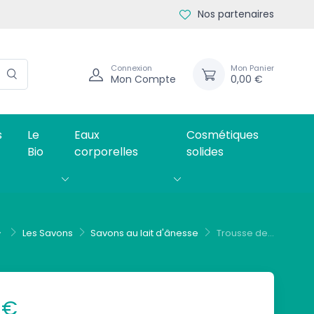
Nos partenaires
Connexion
Mon Panier
Mon Compte
0,00 €
s
Le
Eaux
Cosmétiques
Bio
corporelles
solides
Les Savons
Savons au lait d'ânesse
Trousse de...
 €