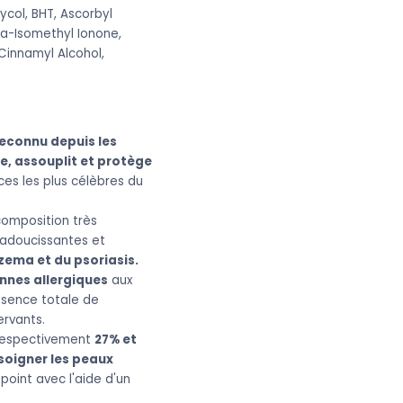
col, BHT, Ascorbyl
pha-Isomethyl Ionone,
Cinnamyl Alcohol,
 reconnu depuis les
re, assouplit et protège
ces les plus célèbres du
composition très
s adoucissantes et
zema et du psoriasis.
nnes allergiques
aux
bsence totale de
ervants.
 respectivement
27% et
soigner les peaux
point avec l'aide d'un