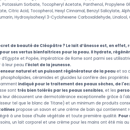
, Potassium Sorbate, Tocopheryl Acetate, Panthenol, Propylene Gly
ate, Citric Acid, Tocopherol, Hexyl Cinnamal, Benzyl Salicylate, Al
oumarin, Hydroxyisohexyl 3-Cyclohexene Carboxaldehyde, Linalool, 
ecret de beauté de Cléopâtre ? Le lait d’ânesse est, en effet,
pour ses vertus bienfaitrices pour la peau. Il hydrate, régénè
e d’Egypte et Popée, impératrice de Rome sont parmi ses utilisatri
r à leur peau
l'éclat de la jeunesse
.
 tenseur naturel et un puissant régénérateur de la peau
et sa 
, phospholipides, céramides et glucides lui confère des propriété
notamment
indiqué pour le traitement des peaux sèches, de l'ec
esse sont
très bien tolérés par les peaux sensibles
, et les
perso
s leur découvrent une dermotolérance exceptionnelle grâce à l'a
isseur tel que le blanc de Titane) et un minimum de produits cons
Collines
propose un savon et une crème de bain qui contiennent
égré à une base d'huile végétale et toute première qualité.
Pour 
soins, un lait corporel et une crème pour les mains ont été mis au 