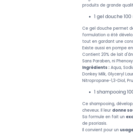
produits de grande quali
1 gel douche 100 
Ce gel douche permet de
formulation a été dévelo
tout en gardant une con
Existe aussi en pompe e
Contient 20% de lait d'â
Sans Paraben, ni Phenoxy
Ingrédients :
Aqua, Sodi
Donkey Milk, Glyceryl La
Nitropropane-1,3-Diol, Pr
1 shampooing 100
Ce shampooing, développ
cheveux. Il leur
donne sou
Sa formule en fait un
exc
de psoriasis.
Il convient pour un
usage