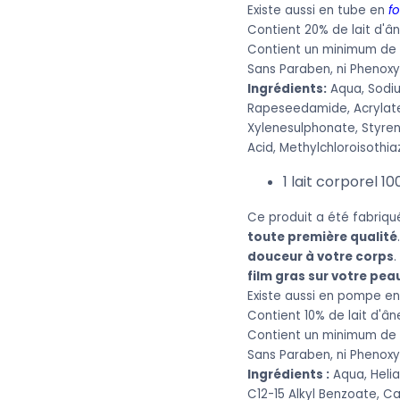
Existe aussi en tube en
f
Contient 20% de lait d'â
Contient un minimum de 8
Sans Paraben, ni Phenoxy
Ingrédients:
Aqua, Sodiu
Rapeseedamide, Acrylate
Xylenesulphonate, Styren
Acid, Methylchloroisothi
1 lait corporel 10
Ce produit a été fabriqu
toute première qualité
douceur à votre corps
.
film gras sur votre pea
Existe aussi en pompe e
Contient 10% de lait d'ân
Contient un minimum de 9
Sans Paraben, ni Phenoxy
Ingrédients :
Aqua, Helia
C12-15 Alkyl Benzoate, Ca