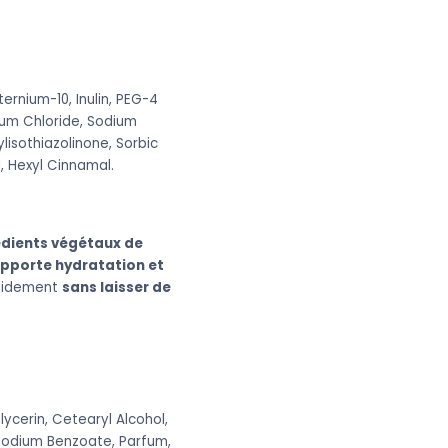
rnium-10, Inulin, PEG-4
um Chloride, Sodium
isothiazolinone, Sorbic
, Hexyl Cinnamal.
édients végétaux de
pporte hydratation et
rapidement
sans laisser de
ycerin, Cetearyl Alcohol,
, Sodium Benzoate, Parfum,