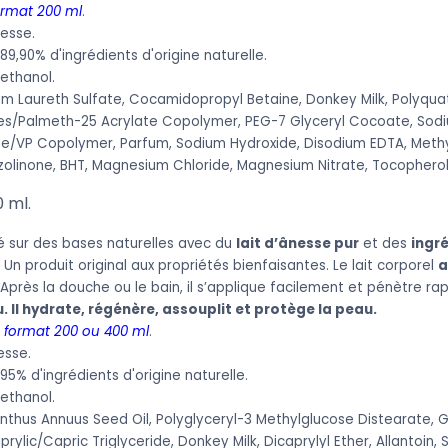
ormat 200 ml
.
nesse.
9,90% d'ingrédients d'origine naturelle.
ethanol.
m Laureth Sulfate, Cocamidopropyl Betaine, Donkey Milk, Polyquate
s/Palmeth-25 Acrylate Copolymer, PEG-7 Glyceryl Cocoate, Sodi
e/VP Copolymer, Parfum, Sodium Hydroxide, Disodium EDTA, Methyl
azolinone, BHT, Magnesium Chloride, Magnesium Nitrate, Tocopherol
0 ml.
é sur des bases naturelles avec du
lait d’ânesse pur
et des
ingr
. Un produit original aux propriétés bienfaisantes. Le lait corporel
a
 Après la douche ou le bain, il s’applique facilement et pénètre 
u. Il hydrate, régénère, assouplit et protège la peau.
n
format 200 ou 400 ml
.
esse.
5% d'ingrédients d'origine naturelle.
ethanol.
nthus Annuus Seed Oil, Polyglyceryl-3 Methylglucose Distearate, Gl
prylic/Capric Triglyceride, Donkey Milk, Dicaprylyl Ether, Allantoin