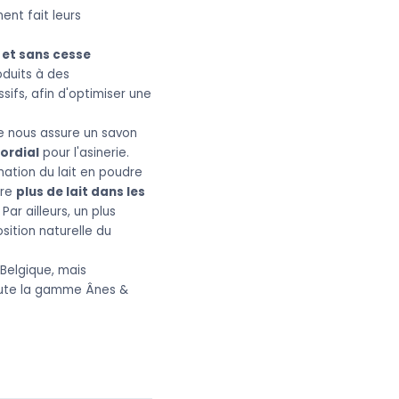
ent fait leurs
 et sans cesse
oduits à des
ifs, afin d'optimiser une
re nous assure un savon
mordial
pour l'asinerie.
mation du lait en poudre
tre
plus de lait dans les
. Par ailleurs, un plus
ition naturelle du
 Belgique, mais
toute la gamme Ânes &
Ânes & Sens