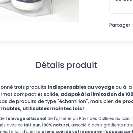
Partager :
Détails produit
ionné trois produits
indispensables au voyage
ou à la
ormat compact et solide,
adapté à la limitation de 10
s pas de produits de type "échantillon", mais bien de
pro
mables, utilisables maintes fois !
de l'
élevage artisanal
de l'asinerie du Pays des Collines au cœur
qués avec ce
lait pur, 100% naturel
, associé à des ingrédients natu
és. Le lait d'ânesse
prend soin de votre peau en l'adoucissant