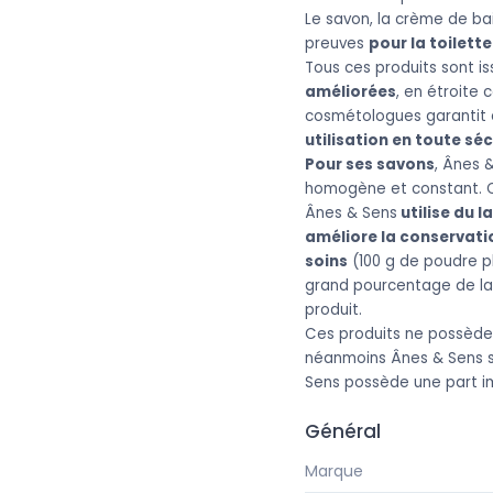
Le savon, la crème de bai
preuves
pour la toilett
Tous ces produits sont i
améliorées
, en étroite
cosmétologues garantit é
utilisation en toute séc
Pour ses savons
, Ânes 
homogène et constant. C
Ânes & Sens
utilise du l
améliore la conservatio
soins
(100 g de poudre pl
grand pourcentage de lai
produit.
Ces produits ne possèdent
néanmoins Ânes & Sens s'
Sens possède une part 
Général
Marque