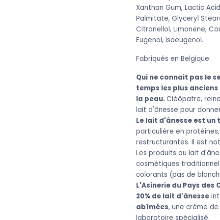
Xanthan Gum, Lactic Acid
Palmitate, Glyceryl Stear
Citronellol, Limonene, C
Eugenol, Isoeugenol.
Fabriqués en Belgique.
Qui ne connait pas le s
temps les plus anciens 
la peau.
Cléôpatre, rein
lait d'ânesse pour donne
Le lait d'ânesse est un
particulière en protéines
restructurantes. Il est 
Les produits au lait d'ân
cosmétiques traditionnel
colorants (pas de blanch
L'Asinerie du Pays des 
20% de lait d'ânesse
int
abîmées
, une crème de 
laboratoire spécialisé.