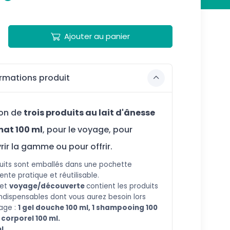
Ajouter au panier
rmations produit
ion de
trois produits au lait d'ânesse
mat 100 ml
, pour le voyage, pour
ir la gamme ou pour offrir.
its sont emballés dans une pochette
ente pratique et réutilisable.
ret
voyage/découverte
contient les produits
indispensables dont vous aurez besoin lors
age :
1
gel douche 100 ml, 1 shampooing 100
t corporel 100 ml.
l.