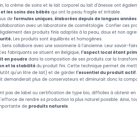
n, la crème de soins et le lait corporel au lait d'ânesse ont égalem
e et les soins des bébés
qui ont la peau fragile et irritable.
ssus de
formules uniques
,
élaborées depuis de longues années
 collaboration avec un laboratoire de cosmétologie. Confier ces pr
galement des produits finis adaptés à la peau, doux et non agress
urité.
Les produits sont équilibrés et homogènes.
& Sens collabore avec une savonnerie à l'ancienne. Leur savoir-fai
es fabriquants se situent en Belgique,
l'aspect local étant pri
ait en poudre
dans la composition de ses produits car la transfor
n et la stabilité
du produit fini. Cette technique permet de met
utôt qu'un litre de lait) et de garder
l'essentiel du produit actif
t demanderait plus de conservateurs et diminurait donc la compos
 pas de label ou certification de type bio, difficiles à obtenir en
efforce de rendre sa production la plus naturel possible. Ainsi, 
importante de
produits naturels
.