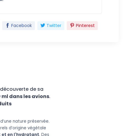
Facebook
Twitter
Pinterest
 découverte de sa
0 ml dans les avions
.
duits
 d’une nature préservée.
rels d’origine végétale
 et en l'hydratant
. Des