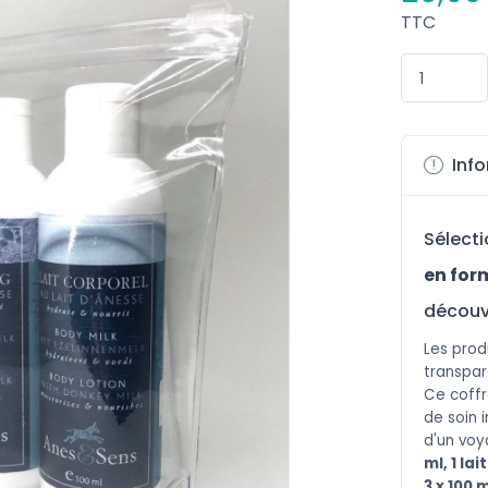
TTC
Info
Sélect
en for
découvr
Les
produ
transpar
Ce coff
de soin 
d'un voy
ml, 1 lai
3 x 100 m