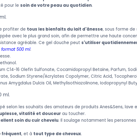
té pour le
soin de votre peau au quotidien
.
ml.
 profiter de
tous les bienfaits du lait d'ânesse
, sous forme de
ppée avec le plus grand soin, afin de permettre une haute concent
sistance agréable. Ce gel douche peut
s'utiliser quotidienneme
n
format 500 ml
.
nesse.
ethanol.
um C14-16 Olefin Sulfonate, Cocamidopropyl Betaine, Parfum, S
urate, Sodium Styrene/Acrylates Copolymer, Citric Acid, Tocophero
unus Amygdalus Dulcis Oil, Methylisothiazolinone, Iodopropynyl Bu
 ml.
é selon les souhaits des amateurs de produits Anes&Sens, lave e
plesse, vitalité et douceur
au toucher.
ellent soin du cuir chevelu
. Il soulage notamment les personnes
 fréquent
, et à
tout type de cheveux
.