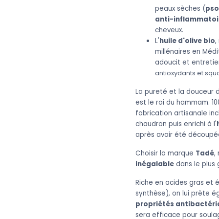
peaux sèches (
pso
anti-inflammatoi
cheveux.
L'
huile d'olive bio
,
millénaires en Médi
adoucit et entreti
antioxydants et squa
La pureté et la douceur de
est le roi du hammam. 100
fabrication artisanale in
chaudron puis enrichi à l'
après avoir été découpée
Choisir la marque
Tadé
,
inégalable
dans le plus 
Riche en acides gras et é
synthèse), on lui prête 
propriétés antibactérie
sera efficace pour soul