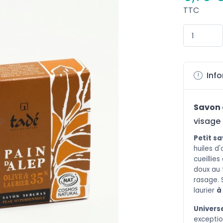
TTC
Info
Savon 
visage 
Petit s
huiles d'
cueillies
doux au 
rasage. 
laurier
à
Univers
exceptio