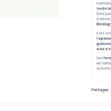
mainten
toute la
Sans par
il
assure 
Biodég
Il est n
l'apais
grasses
Aide à t
Son
for
est
idéal
sa boîte
Partager :