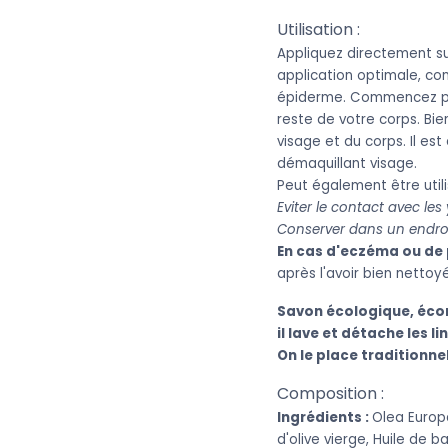
Utilisation :
Appliquez directement sur
application optimale, co
épiderme. Commencez par 
reste de votre corps. Bie
visage et du corps. Il es
démaquillant visage.
Peut également être ut
Eviter le contact avec les
Conserver dans un endroi
En cas d'eczéma ou de 
après l'avoir bien netto
Savon écologique, écono
il lave et détache les li
On le place traditionne
Composition :
Ingrédients :
Olea Europa
d'olive vierge, Huile de b