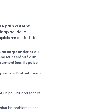
e pain d'Alep
®
leppine, de la
 épiderme
, il fait des
 du corps entier et du
end leur sérénité aux
tourmentées
,
il apaise
: peau de l'enfant, peau
ent un pouvoir apaisant et
aise
les problèmes des