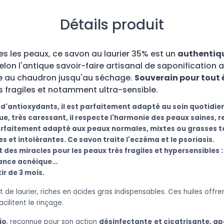
Détails produit
tes les peaux, ce savon au laurier 35% est un
authentiqu
on l'antique savoir-faire artisanal de saponification a
le au chaudron
jusqu'au séchage.
Souverain pour tout
s fragiles et notamment ultra-sensible.
d'antioxydants, il est parfaitement adapté au soin quotidien
e, très caressant, il respecte l'harmonie des peaux saines, r
rfaitement adapté aux peaux normales, mixtes ou grasses 
les
et intolérantes
. Ce savon traite l'eczéma et le psoriasis.
it des miracles pour les peaux très fragiles et hypersensibles 
dance acnéique…
r de 3 mois.
et de laurier, riches en acides gras indispensables. Ces huiles offr
cilitent le rinçage.
io
, reconnue pour son action
désinfectante
et cicatrisante, ap