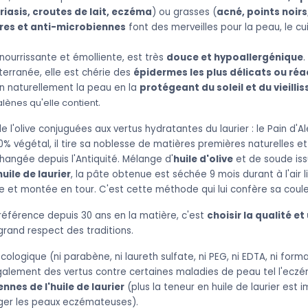
riasis, croutes de lait, eczéma
) ou grasses (
acné, points noirs,
res et anti-microbiennes
font des merveilles pour la peau, le c
 nourrissante et émolliente, est très
douce et hypoallergénique
terranée, elle est chérie des
épidermes les plus délicats ou réa
en naturellement la peau en la
protégeant du soleil et du vieill
lènes qu'elle contient
.
 l'olive conjuguées aux vertus hydratantes du laurier : le Pain d'Ale
% végétal, il tire sa noblesse de matières premières naturelles et
changée depuis l'Antiquité.
Mélange d'
huile d'olive
et de soude issu
huile de laurier
, la pâte obtenue est séchée 9 mois durant à l'air l
 et montée en tour. C'est cette méthode qui lui confère sa coule
 référence depuis 30 ans en la matière, c'est
choisir la qualité et
grand respect des traditions.
cologique (ni parabène, ni laureth sulfate, ni PEG, ni EDTA, ni form
également des vertus contre certaines maladies de peau tel l'ec
nnes de l'huile de laurier
(plus la teneur en huile de laurier est 
ager les peaux eczémateuses).