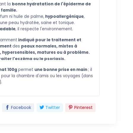
ant la
bonne hydratation de l'épiderme de
 famille.
fum ni huile de palme,
hypoallergénique
,
une peau hydratée, saine et tonique.
radable
, il respecte l'environnement.
otamment
indiqué pour le traitement et
ement
des
peaux normales, mixtes à
, hypersensibles, matures ou à problème.
raiter l'eczéma ou le
psoriasis.
mat
100g
permet
une bonne prise en main
; il
 pour la chambre d'amis ou les voyages (dans
).
Facebook
Twitter
Pinterest