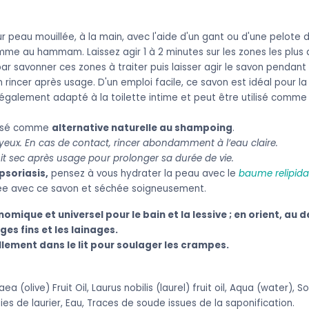
 peau mouillée, à la main, avec l'aide d'un gant ou d'une pelote d
mme au hammam. Laissez agir 1 à 2 minutes sur les zones les plus
savonner ces zones à traiter puis laisser agir le savon pendant
n rincer après usage. D'un emploi facile, ce savon est idéal pour la
t également adapté à la toilette intime et peut être utilisé comm
ilisé comme
alternative naturelle au shampoing
.
 yeux.
En cas de contact, rincer abondamment à l’eau claire.
t sec après usage pour prolonger sa durée de vie.
psoriasis,
pensez à vous hydrater la peau avec le
baume relipida
yée avec ce savon et séchée soigneusement.
mique et universel pour le bain et la lessive ; en orient, au d
nges fins et les lainages.
llement dans le lit pour soulager les crampes.
ea (olive) Fruit Oil,
Laurus nobilis (laurel) fruit oil,
Aqua (water), So
aies de laurier, Eau, Traces de soude issues de la saponification.