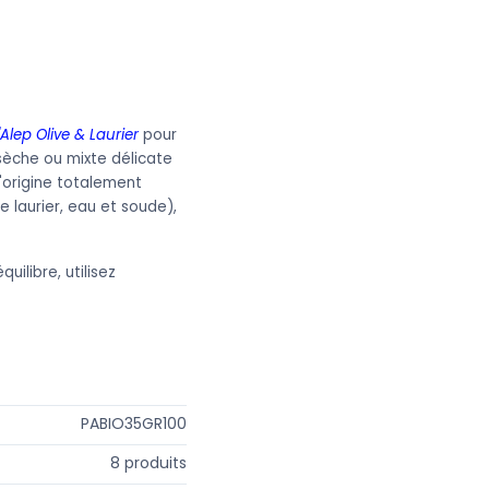
'Alep Olive & Laurier
pour
sèche ou mixte délicate
'origine totalement
e laurier, eau et soude),
uilibre, utilisez
Tadé
PABIO35GR100
8 produits