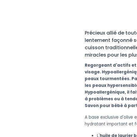
Précieux allié de tou
lentement façonné sel
cuisson
traditionnel
miracles pour les plu
Regorgeant d'actifs et 
visage. Hypoallergéniqu
peaux tourmentées. P
a
les
peaux hypersensib
Hypoallergénique, il fa
à problèmes ou à ten
Savon pour bébé à parti
A base exclusive d'olive 
hydratant important et fa
L'
huile de laurier b