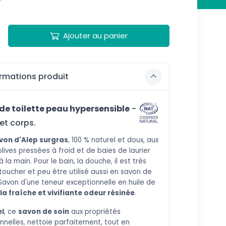
Ajouter au panier
rmations produit
de toilette peau hypersensible
-
et corps.
avon d'Alep surgras
,
100 % naturel et doux,
aux
olives pressées à froid et de baies de laurier
 à la main.
Pour le bain, la douche, il est très
toucher et peu être utilisé aussi en savon de
Savon d'une teneur exceptionnelle en huile de
 la fraîche et vivifiante odeur résinée
.
el
, ce
savon de soin
aux propriétés
nnelles, nettoie parfaitement, tout en