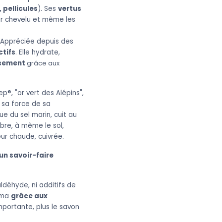
 pellicules
). Ses
vertus
uir chevelu et même les
. Appréciée depuis des
ctifs
. Elle hydrate,
issement
grâce aux
p®, "or vert des Alépins",
 sa force de sa
e du sel marin, cuit au
ibre, à même le sol,
ur chaude, cuivrée.
 un savoir-faire
aldéhyde, ni additifs de
zéma
grâce aux
importante, plus le savon