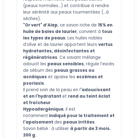
(peaux normales...) et contribue à rendre
leur sérénité aux peaux tourmentées (...à
sèches).
"Or vert" d’Alep
, ce savon riche de
15% en
huile de baies de laurier
, convient à
tous
les types de peaux
. Les huiles nobles
d’olive et de laurier apportent leurs
vertus
hydratantes, désinfectantes et
régénératrices
. Ce savant mélange
adoucit les
peaux sensibles
, régule l’excès
de sébum des
peaux grasses ou
acnéiques
et apaise les
eczémas et
psoriasis
.
Il prend soin de la peau en l
'adoucissant
et en l
'hydratant
et
rend au teint éclat
et fraîcheur
.
Hypoallergénique
, il est
notamment
indiqué pour le traitement et
l'apaisement
des
peaux irritées
.
Savon béb
é : à utiliser
à partir de 3 mois.
200 g.