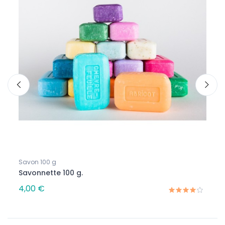
Savon 100 g
Savon
400g
Savonnette 100 g.
Savon
4,00 €
4,50