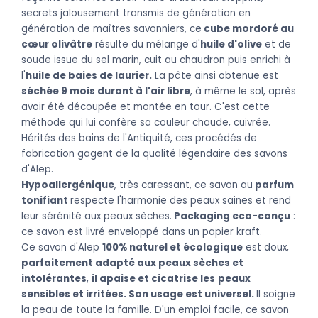
secrets jalousement transmis de génération en
génération de maîtres savonniers, ce
cube mordoré au
cœur olivâtre
résulte du mélange d'
huile d'olive
et de
soude issue du sel marin, cuit au chaudron puis enrichi à
l'
huile de baies de laurier.
La pâte ainsi obtenue est
séchée 9 mois durant à l'air libre
, à même le sol, après
avoir été découpée et montée en tour. C'est cette
méthode qui lui confère sa couleur chaude, cuivrée.
Hérités des bains de l'Antiquité, ces procédés de
fabrication gagent de la qualité légendaire des savons
d'Alep.
Hypoallergénique
, t
rès caressant, ce savon au
parfum
tonifiant
respecte l'harmonie des peaux saines et rend
leur sérénité aux peaux sèches.
Packaging eco-conçu
:
ce savon est livré enveloppé dans un papier kraft.
Ce savon d'Alep
100% naturel et écologique
est doux,
parfaitement adapté aux peaux sèches et
intolérantes
,
il apaise et cicatrise les
peaux
sensibles et irritées. Son usage est universel.
Il soigne
la peau de toute la famille. D'un emploi facile, ce savon