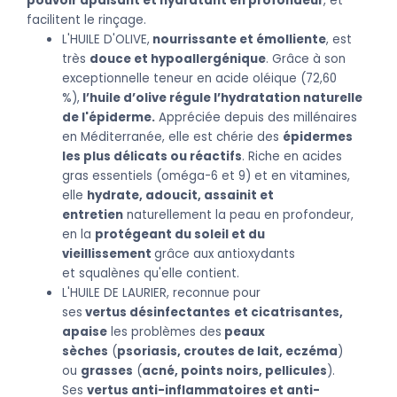
pouvoir apaisant et hydratant en profondeur
, et
facilitent le rinçage.
L'HUILE D'OLIVE,
nourrissante et émolliente
, est
très
douce et hypoallergénique
. Grâce à son
exceptionnelle teneur en acide oléique (72,60
%),
l’huile d’olive régule l’hydratation naturelle
de l'épiderme.
Appréciée depuis des millénaires
en Méditerranée, elle est chérie des
épidermes
les plus délicats ou réactifs
. Riche en acides
gras essentiels (oméga-6 et 9) et en vitamines,
elle
hydrate, adoucit, assainit et
entretien
naturellement la peau en profondeur,
en la
protégeant du soleil et du
vieillissement
grâce aux antioxydants
et squalènes qu'elle contient.
L'HUILE DE LAURIER, reconnue pour
ses
vertus désinfectantes
et cicatrisantes,
apaise
les problèmes des
peaux
sèches
(
psoriasis, croutes de lait, eczéma
)
ou
grasses
(
acné, points noirs, pellicules
).
Ses
vertus anti-inflammatoires et anti-