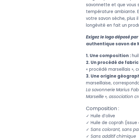
savonnette et que vous so
température ambiante. En
votre savon sèche, plus i
longévité en fait un pro
Exigez le logo déposé par
authentique savon de M
1. Une composition :
hui
2. Un procédé de fabric
« procédé marseillais »,
3. Une origine géograp
marseillaise, correspond
La savonnerie Marius Fab
Marseille », association 
Composition :
✓ Huile d’olive
✓ Huile de coprah (issue 
✓
Sans colorant, sans pa
✓
Sans additif chimique