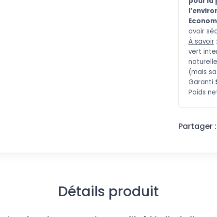
pour la
l’envir
Econom
avoir sé
À savoir
vert inte
naturell
(mais sa
Garanti
Poid
s ne
Partager :
Détails produit