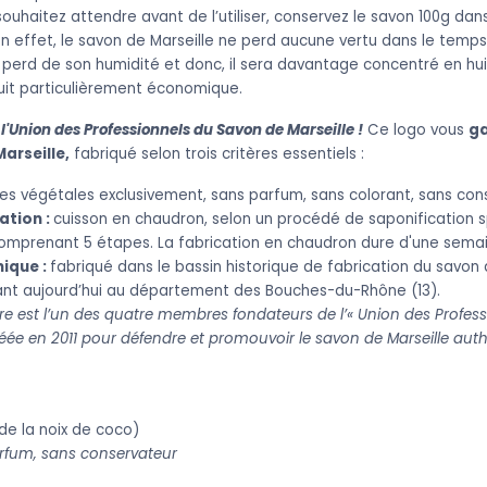
uhaitez attendre avant de l’utiliser, conservez le savon 100g dan
 effet, le savon de Marseille ne perd aucune vertu dans le temps, 
l perd de son humidité et donc, il sera davantage concentré en hui
duit particulièrement économique.
 l'Union des Professionnels du Savon de Marseille !
Ce logo vous
ga
arseille,
fabriqué selon trois critères essentiels :
les végétales exclusivement, sans parfum, sans colorant, sans con
ation :
cuisson en chaudron, selon un procédé de saponification s
 comprenant 5 étapes. La fabrication en chaudron dure d'une semain
hique :
fabriqué dans le bassin historique de fabrication du savon d
ant aujourd’hui au département des Bouches-du-Rhône (13).
re est l’un des quatre membres fondateurs de l’« Union des Profes
créée en 2011 pour défendre et promouvoir le savon de Marseille aut
de la noix de coco)
rfum, sans conservateur