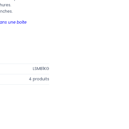
hures.
anches.
ans une boîte
Marius Fabre
LSMB1KG
4 produits