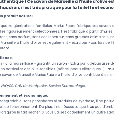
uthentique ! Ce savon de Marseille à l’huile d’olive es
chaudron, il est très pratique pour la toilette et éco
un produit naturel.
 quatre générations familiales, Marius Fabre fabrique ses savons d
lles rigoureusement sélectionnées. Il est fabriqué à partir d’huiles
rant, sans parfum, sans conservateur, sans graisses animales ni pr
arseille à l’huile d’olive est également « extra pur » car, lors de l’
ureté.
ficace.
 « à la marseillaise » garantit un savon « Extra pur », débarrassé d
 en particulier des plus sensibles (bébés, peaux allergiques…).
L’hu
le savon de Marseille Marius Fabre à l’huile d’olive contribue à di
VHO/99, CHU de Montpellier, Service Dermatologie.
ronnement et économique.
iodégradable, sans phosphates ni produits de synthèse, il ne pollue 
on de l’environnement. De plus, il ne nécessite que très peu d’embal
lorsqu’on le fait sécher. Si vous utilisez actuellement un autre sav