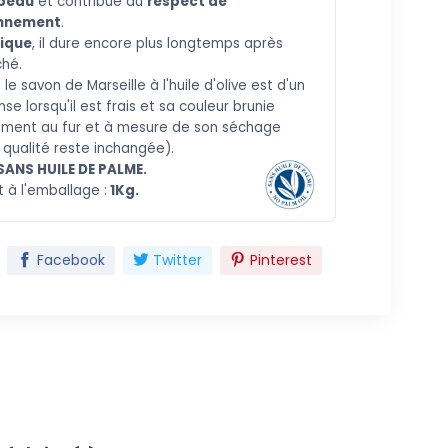
 peau
et contribue au
respect de
onnement
.
ique
, il dure encore plus longtemps après
ché.
: le savon de Marseille à l'huile d'olive est d'un
nse lorsqu'il est frais et sa couleur brunie
ement au fur et à mesure de son séchage
 qualité reste inchangée).
SANS HUILE DE PALME.
t à l'emballage :
1Kg.
Facebook
Twitter
Pinterest