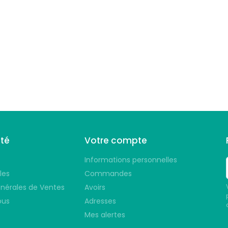
été
Votre compte
Informations personnelles
les
Commandes
nérales de Ventes
Avoirs
ous
Adresses
Mes alertes