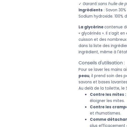
✓
Garanti sans huile de 
Ingrédients
: Savon 30% 
Sodium hydroxide. 100% de
La glycérine
contenue da
« glycérinés ». Il s’agit 
cuisson et des nombreux r
dans la liste des ingrédi
ingrédient, même à l'état 
Conseils d'utilisation :
Pour se laver les mains a
peau
, il prend soin des
savons et bases lavante
Au delà de la toilette, 
Contre les mites :
éloigner les mites.
Contre les cramp
et rhumatismes.
Comme détachant
plus efficacement 