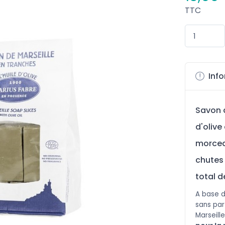
TTC
Info
Savon d
d'oliv
morcea
chutes 
total d
A ba
se d
sans par
Marseille