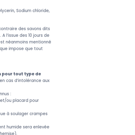
lycerin, Sodium chloride,
contraire des savons dits
 A l’issue des 10 jours de
n" est néanmoins mentionné
tique impose que tout
 pour tout type de
 en cas d’intolérance aux
nnus :
 et/ou placard pour
ibue à soulager crampes
ment humide sera enlevée
chemise).