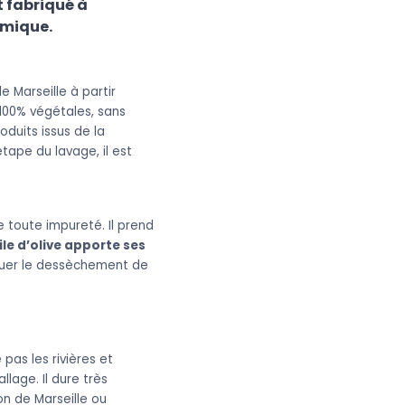
t fabriqué à
nomique.
e Marseille à partir
 100% végétales, sans
oduits issus de la
étape du lavage, il est
e toute impureté. Il prend
ile d’olive apporte ses
minuer le dessèchement de
pas les rivières et
lage. Il dure très
on de Marseille ou