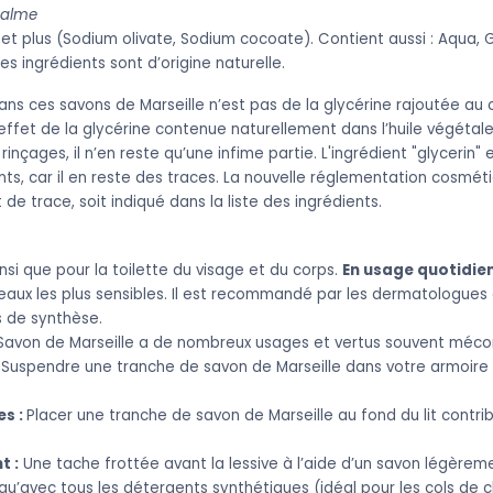
palme
et plus (Sodium olivate, Sodium cocoate). Contient aussi : Aqua, G
s ingrédients sont d’origine naturelle.
ns ces savons de Marseille n’est pas de la glycérine rajoutée au 
en effet de la glycérine contenue naturellement dans l’huile végétale.
inçages, il n’en reste qu’une infime partie. L'ingrédient "glyceri
ents, car il en reste des traces. La nouvelle réglementation cosmé
de trace, soit indiqué dans la liste des ingrédients.
insi que pour la toilette du visage et du corps.
En usage quotidien
 peaux les plus sensibles. Il est recommandé par les dermatologues
s de synthèse.
le Savon de Marseille a de nombreux usages et vertus souvent méco
Suspendre une tranche de savon de Marseille dans votre armoire
es :
Placer une tranche de savon de Marseille au fond du lit contr
 :
Une tache frottée avant la lessive à l’aide d’un savon légère
qu’avec tous les détergents synthétiques (idéal pour les cols de 