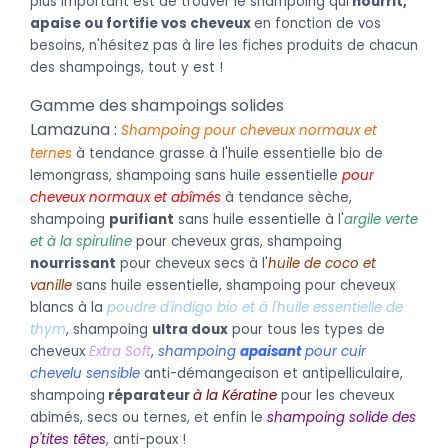
plus important est de trouver le shampoing qui
nourrit,
apaise ou fortifie vos cheveux
en fonction de vos
besoins, n'hésitez pas à lire les fiches produits de chacun
des shampoings, tout y est !
Gamme des shampoings solides
Lamazuna :
Shampoing pour cheveux normaux et
ternes
à tendance grasse à l'huile essentielle bio de
lemongrass, shampoing sans huile essentielle
pour
cheveux normaux et abîmés
à tendance sèche,
shampoing
purifiant
sans huile essentielle à l'
argile verte
et à la spiruline
pour cheveux gras, shampoing
nourrissant
pour cheveux secs à l'
huile de coco et
vanille
sans huile essentielle, shampoing pour cheveux
blancs à la
poudre d'indigo bio et à l'huile essentielle de
thym
, shampoing
ultra doux
pour tous les types de
cheveux
Extra Soft
,
shampoing
apaisant
pour cuir
chevelu sensible
anti-démangeaison et antipelliculaire,
shampoing
réparateur
à la Kératine
pour les cheveux
abimés, secs ou ternes, et enfin le
shampoing solide des
p'tites têtes
, anti-poux !