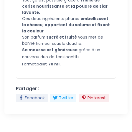
Tout ça est possible grâce à
l'huile de
cerise nourrissante
et
la poudre de sidr
lavante.
Ces deux ingrédients phares
embellissent
le cheveu, apportent du volume et fixent
la couleur
.
Son parfum
sucré et fruité
vous met de
bonne
humeur sous la douche.
S
a mo
usse est généreuse
grâce à un
nouveau duo de tensioactifs.
Fo
rmat palet,
70 ml.
Partager :
Facebook
Twitter
Pinterest