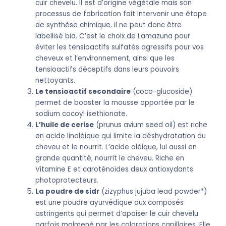
cuir chevelu. Il est d’origine végétale mais son
processus de fabrication fait intervenir une étape
de synthèse chimique, il ne peut donc être
labellisé bio. C’est le choix de Lamazuna pour
éviter les tensioactifs sulfatés agressifs pour vos
cheveux et l’environnement, ainsi que les
tensioactifs déceptifs dans leurs pouvoirs
nettoyants.
Le tensioactif secondaire
(coco-glucoside)
permet de booster la mousse apportée par le
sodium cocoyl isethionate.
L’huile de cerise
(prunus avium seed oil) est riche
en acide linoléique qui limite la déshydratation du
cheveu et le nourrit. L’acide oléique, lui aussi en
grande quantité, nourrit le cheveu. Riche en
Vitamine E et caroténoïdes deux antioxydants
photoprotecteurs.
La poudre de sidr
(zizyphus jujuba lead powder*)
est une poudre ayurvédique aux composés
astringents qui permet d’apaiser le cuir chevelu
parfois malmené par les colorations capillaires. Elle