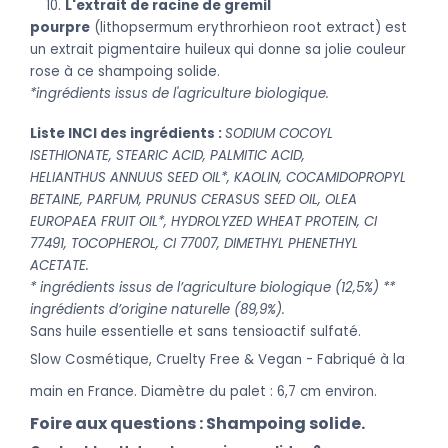
10.
L'extrait de racine de gremil
pourpre
(lithopsermum erythrorhieon root extract) est
un extrait pigmentaire huileux qui donne sa jolie couleur
rose à ce shampoing solide.
*ingréd
ients issus de l'agriculture biologique.
Liste INCI des ingrédients :
SODIUM COCOYL
ISETHIONATE, STEARIC ACID, PALMITIC ACID,
HELIANTHUS ANNUUS SEED OIL*, KAOLIN, COCAMIDOPROPYL
BETAINE, PARFUM, PRUNUS CERASUS SEED OIL, OLEA
EUROPAEA FRUIT OIL*, HYDROLYZED WHEAT PROTEIN, CI
77491, TOCOPHEROL, CI 77007, DIMETHYL PHENETHYL
ACETATE.
* ingrédients issus de l’agriculture biologique (12,5%)
**
ingrédients d’origine naturelle (89,9%).
Sa
ns huile essentielle et sans tensioactif sulfaté.
Slo
w Cosmétique, Cruelty Free & Vegan - Fabriqué à la
main en France. Diamètre du palet : 6,7 cm environ.
Fo
ire aux questions : Shampoing solide.