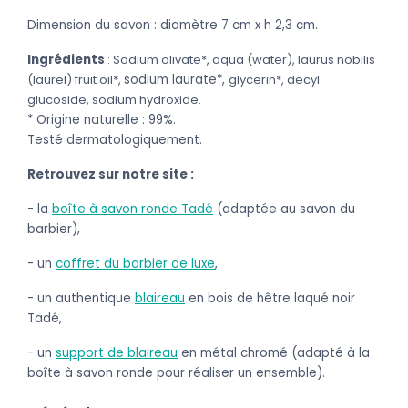
Dimension du savon : diamètre 7 cm x h 2,3 cm.
Ingrédients
: Sodium olivate*, aqua (water), laurus nobilis
(laurel) fruit oil*,
sodium laurate*,
glycerin*, decyl
glucoside, sodium hydroxide
.
* Origine naturelle : 99%.
Testé dermatologiquement.
Retrouvez sur notre site :
- la
boîte à savon ronde Tadé
(adaptée au savon du
barbier),
- un
coffret du barbier de luxe
,
- un authentique
blaireau
en bois de hêtre laqué noir
Tadé,
- un
support de blaireau
en métal chromé (adapté à la
boîte à savon ronde pour réaliser un ensemble).