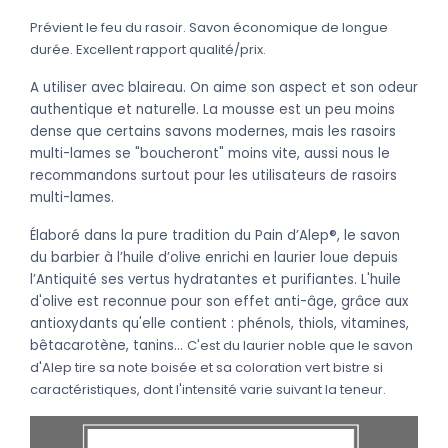
Prévient le feu du rasoir. Savon économique de longue
durée. Excellent rapport qualité/prix.
A utiliser avec blaireau. On aime son aspect et son odeur
authentique et naturelle. La mousse est un peu moins
dense que certains savons modernes, mais les rasoirs
multi-lames se "boucheront" moins vite, aussi nous le
recommandons surtout pour les utilisateurs de rasoirs
multi-lames.
Élaboré dans la pure tradition du Pain d’Alep®, le savon
du barbier à l’huile d’olive enrichi en laurier loue depuis
l’Antiquité ses vertus hydratantes et purifiantes. L'huile
d'olive est reconnue pour son effet anti-âge, grâce aux
antioxydants qu'elle contient : phénols, thiols, vitamines,
bêtacarotène, tanins...
C'est du laurier noble que le savon
d'Alep tire sa note boisée et sa coloration vert bistre si
caractéristiques, dont l'intensité varie suivant la teneur.