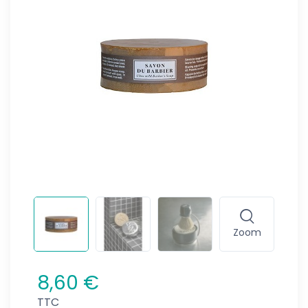
Zoom
8,60 €
TTC